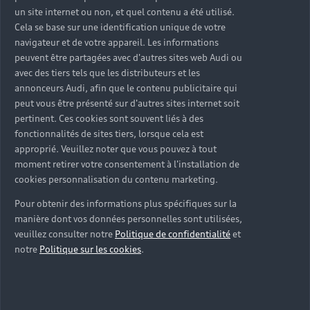
un site internet ou non, et quel contenu a été utilisé.
Our Team
Cela se base sur une identification unique de votre
navigateur et de votre appareil. Les informations
Sección
Management
peuvent être partagées avec d'autres sites web Audi ou
1
avec des tiers tels que les distributeurs et les
annonceurs Audi, afin que le contenu publicitaire qui
peut vous être présenté sur d'autres sites internet soit
pertinent. Ces cookies sont souvent liés à des
JEAN LAIN MOBILITES
fonctionnalités de sites tiers, lorsque cela est
GRENOBLE
approprié. Veuillez noter que vous pouvez à tout
moment retirer votre consentement à l'installation de
Partenaire Audi
Partenaire Audi Service
cookies personnalisation du contenu marketing.
Audi Occasion :plus
e-tron
Pour obtenir des informations plus spécifiques sur la
manière dont vos données personnelles sont utilisées,
veuillez consulter notre
Politique de confidentialité
et
13 AVENUE VICTOR HUGO ECHIROLLES
notre
Politique sur les cookies
.
38130 GRENOBLE (ECHIROLLES)
04 76 23 20 81