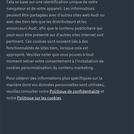
Cela se base sur une identification unique de votre
navigateur et de votre appareil. Les informations
peuvent être partagées avec d'autres sites web Audi ou
avec des tiers tels que les distributeurs et les
annonceurs Audi, afin que le contenu publicitaire qui
Tous nos services pensés
peut vous être présenté sur d'autres sites internet soit
pertinent. Ces cookies sont souvent liés à des
pour votre tranquillité
fonctionnalités de sites tiers, lorsque cela est
approprié. Veuillez noter que vous pouvez à tout
d’esprit
moment retirer votre consentement à l'installation de
cookies personnalisation du contenu marketing.
Nous mettons à votre disposition un ensemble de
services exclusifs, en atelier et en ligne, pour rendre
Pour obtenir des informations plus spécifiques sur la
l’entretien et la réparation de votre Audi toujours
manière dont vos données personnelles sont utilisées,
plus simple, fluide et rapide au quotidien.
veuillez consulter notre
Politique de confidentialité
et
›
Véhicule de remplacement
notre
Politique sur les cookies
.
›
Service voiturier
›
Audi Twin Service
›
Horaires élargis