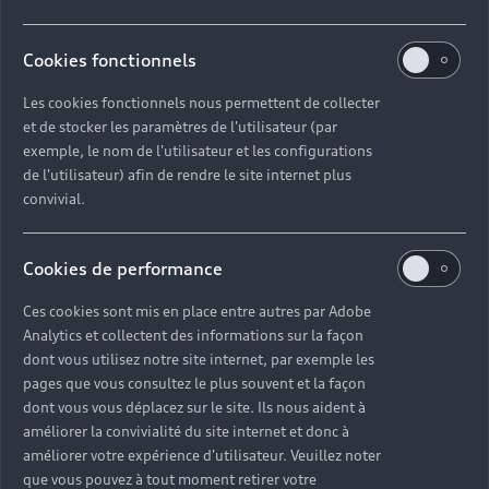
Votre devis en quelques clics
Cookies fonctionnels
Suivez ces étapes pour accéder à notre catalogue de
Les cookies fonctionnels nous permettent de collecter
prestations adapté à votre Audi, prendre rendez-vous
et de stocker les paramètres de l'utilisateur (par
et payer en toute simplicité.
exemple, le nom de l'utilisateur et les configurations
de l'utilisateur) afin de rendre le site internet plus
convivial.
Se munir de son numéro d’immatriculation
Sélectionner le Partenaire proche de chez soi
Cookies de performance
Ajouter les prestations au panier selon ses
Ces cookies sont mis en place entre autres par Adobe
besoins
Analytics et collectent des informations sur la façon
Prendre rendez-vous en ligne au créneau de son
dont vous utilisez notre site internet, par exemple les
choix
pages que vous consultez le plus souvent et la façon
dont vous vous déplacez sur le site. Ils nous aident à
Payer en ligne rapidement et de manière
améliorer la convivialité du site internet et donc à
sécurisée
améliorer votre expérience d'utilisateur. Veuillez noter
que vous pouvez à tout moment retirer votre